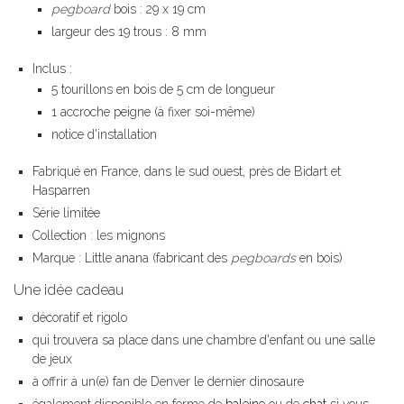
pegboard
bois : 29 x 19 cm
largeur des 19 trous : 8 mm
Inclus :
5 tourillons en bois de 5 cm de longueur
1 accroche peigne (à fixer soi-même)
notice d'installation
Fabriqué en France, dans le sud ouest, près de Bidart et
Hasparren
Série limitée
Collection : les mignons
Marque : Little anana (fabricant des
pegboards
en bois)
Une idée cadeau
décoratif et rigolo
qui trouvera sa place dans une chambre d'enfant ou une salle
de jeux
à offrir à un(e) fan de Denver le dernier dinosaure
également disponible en forme de
baleine
ou de
chat
si vous