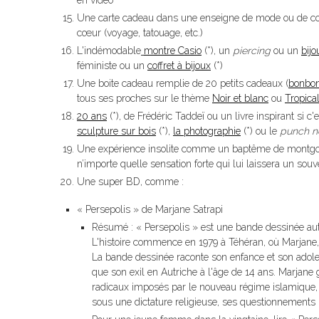
en vidéo
Une carte cadeau dans une enseigne de mode ou de cosmé
cœur (voyage, tatouage, etc.)
L'indémodable
montre Casio
(*), un
piercing
ou un
bijo
féministe ou un
coffret à bijoux
(*)
Une boite cadeau remplie de 20 petits cadeaux (
bonbo
tous ses proches sur le thème
Noir et blanc
ou
Tropica
20 ans
(*), de Frédéric Taddeï ou un livre inspirant si 
sculpture sur bois
(*),
la photographie
(*) ou le
punch n
Une expérience insolite comme un baptême de montgol
n’importe quelle sensation forte qui lui laissera un sou
Une super BD, comme :
« Persepolis » de Marjane Satrapi
Résumé : « Persepolis » est une bande dessinée aut
L'histoire commence en 1979 à Téhéran, où Marjane, 
La bande dessinée raconte son enfance et son adoles
que son exil en Autriche à l'âge de 14 ans. Marjane
radicaux imposés par le nouveau régime islamique, com
sous une dictature religieuse, ses questionnements 