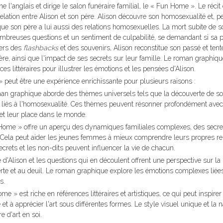
e l'anglais et dirige le salon funéraire familial, le « Fun Home ». Le récit
 relation entre Alison et son père. Alison découvre son homosexualité et, p
que son père a lui aussi des relations homosexuelles. La mort subite de s
 nombreuses questions et un sentiment de culpabilité, se demandant si sa 
vers des
flashbacks
et des souvenirs, Alison reconstitue son passé et tent
re, ainsi que l'impact de ses secrets sur leur famille. Le roman graphiq
s littéraires pour illustrer les émotions et les pensées d'Alison.
peut être une expérience enrichissante pour plusieurs raisons :
 roman graphique aborde des thèmes universels tels que la découverte de soi
éfis liés à l'homosexualité. Ces thèmes peuvent résonner profondément avec
 et leur place dans le monde.
 Home » offre un aperçu des dynamiques familiales complexes, des secre
ts. Cela peut aider les jeunes femmes à mieux comprendre leurs propres re
secrets et les non-dits peuvent influencer la vie de chacun.
re d'Alison et les questions qui en découlent offrent une perspective sur l
perte et au deuil. Le roman graphique explore les émotions complexes liées
s.
ome » est riche en références littéraires et artistiques, ce qui peut inspirer
et à apprécier l'art sous différentes formes. Le style visuel unique et la n
d'art en soi.