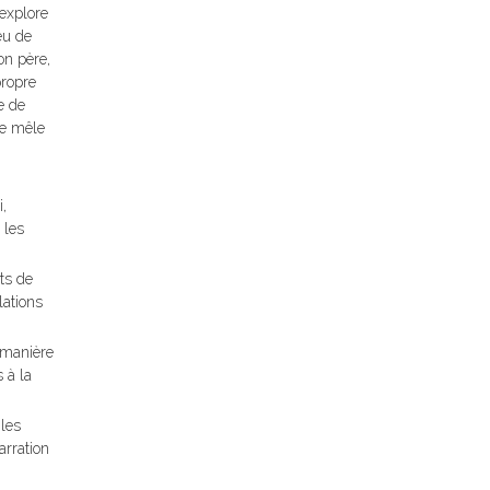
 explore
eu de
on père,
propre
e de
ue mêle
,
 les
ts de
lations
a manière
 à la
 les
arration