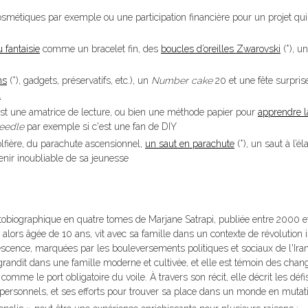
tiques par exemple ou une participation financière pour un projet qui l
u fantaisie
comme un bracelet fin, des
boucles d’oreilles Zwarovski
(*), un
ns
(*), gadgets, préservatifs, etc.), un
Number cake
20 et une fête surpris
l
c'est une amatrice de lecture, ou bien une méthode papier pour
apprendre l
eedle
par exemple si c'est une fan de DIY
fière, du parachute ascensionnel,
un saut en parachute
(*), un saut à l’é
venir inoubliable de sa jeunesse
obiographique en quatre tomes de Marjane Satrapi, publiée entre 2000 e
alors âgée de 10 ans, vit avec sa famille dans un contexte de révolution 
cence, marquées par les bouleversements politiques et sociaux de l'Iran,
 grandit dans une famille moderne et cultivée, et elle est témoin des cha
me le port obligatoire du voile. À travers son récit, elle décrit les défi
personnels, et ses efforts pour trouver sa place dans un monde en mutat