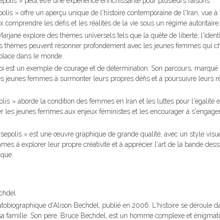
polis » peut être une expérience enrichissante pour plusieurs raisons :
olis » offre un aperçu unique de l'histoire contemporaine de l'Iran, vue à 
x comprendre les défis et les réalités de la vie sous un régime autoritaire.
de Marjane explore des thèmes universels tels que la quête de liberté, l'ident
é. Ces thèmes peuvent résonner profondément avec les jeunes femmes qui c
r place dans le monde.
pi est un exemple de courage et de détermination. Son parcours, marqué p
 les jeunes femmes à surmonter leurs propres défis et à poursuivre leurs 
lis » aborde la condition des femmes en Iran et les luttes pour l'égalité e
iser les jeunes femmes aux enjeux féministes et les encourager à s'engage
ersepolis » est une œuvre graphique de grande qualité, avec un style visu
mmes à explorer leur propre créativité et à apprécier l'art de la bande des
ique.
chdel
biographique d'Alison Bechdel, publié en 2006. L'histoire se déroule d
c sa famille. Son père, Bruce Bechdel, est un homme complexe et énigmat