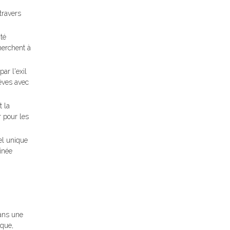
travers
ité
herchent à
ar l'exil
rêves avec
t la
r pour les
el unique
sinée
ans une
ique,