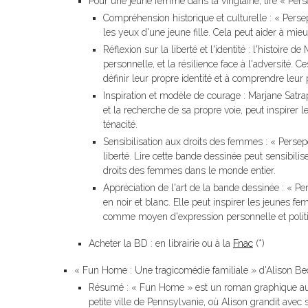
Pour une jeune femme dans la vingtaine, lire « Perse
Compréhension historique et culturelle : « Persep
les yeux d'une jeune fille. Cela peut aider à mieu
Réflexion sur la liberté et l'identité : l'histoire 
personnelle, et la résilience face à l'adversit
définir leur propre identité et à comprendre leu
Inspiration et modèle de courage : Marjane Satra
et la recherche de sa propre voie, peut inspirer
ténacité.
Sensibilisation aux droits des femmes : « Persepo
liberté. Lire cette bande dessinée peut sensibil
droits des femmes dans le monde entier.
Appréciation de l'art de la bande dessinée : « P
en noir et blanc. Elle peut inspirer les jeunes fe
comme moyen d'expression personnelle et polit
Acheter la BD : en librairie ou à la
Fnac
(*)
« Fun Home : Une tragicomédie familiale » d'Alison Be
Résumé : « Fun Home » est un roman graphique auto
petite ville de Pennsylvanie, où Alison grandit ave