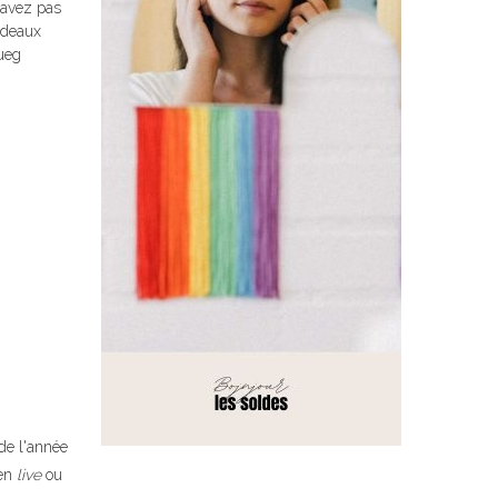
 savez pas
adeaux
ueg
de l'année
 en
live
ou