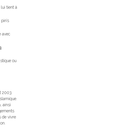
ui tient à
 pin’s
e avec
a
lastique ou
t 2003.
islamique.
 ainsi
ngements
s de vivre
ion.