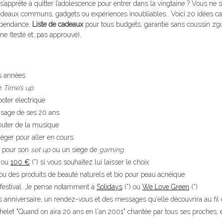
s’apprête à quitter l’adolescence pour entrer dans la vingtaine ? Vous ne
 cadeaux communs, gadgets ou expériences inoubliables.. Voici 20 idées c
dépendance.
Liste de cadeaux
pour tous budgets, garantie sans coussin zg
ène (testé et…pas approuvé).
es années
e
Time’s up
ooter électrique
visage de ses 20 ans
outer de la musique
éger pour aller en cours
re pour son
set up
ou un siège de
gaming
ou
100 €
(*) si vous souhaitez lui laisser le choix
u des produits de beauté naturels et bio pour peau acnéique
festival. Je pense notamment à
Solidays
(*) ou
We Love Green
(*)
anniversaire, un rendez-vous et des messages qu'elle découvrira au fil 
helet "Quand on aira 20 ans en l'an 2001" chantée par tous ses proches,