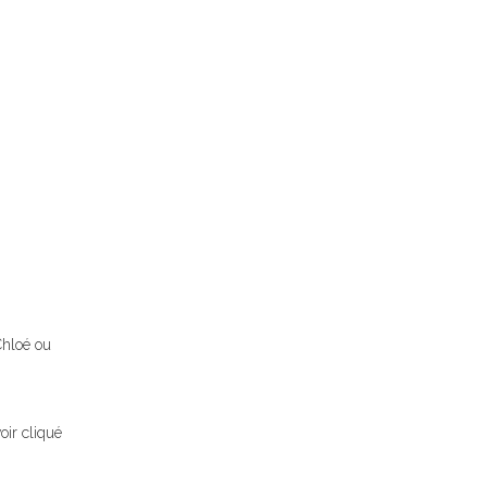
Chloé ou
oir cliqué