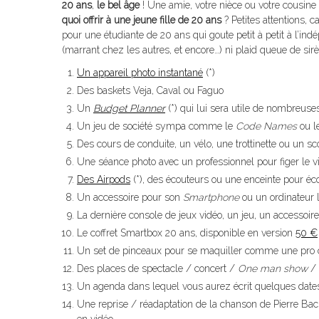
20 ans
,
le bel âge
! Une amie, votre nièce ou votre cousine 
quoi offrir à une jeune fille de 20 ans
? Petites attentions,
pour une étudiante de 20 ans qui goute petit à petit à l’in
(marrant chez les autres, et encore…) ni plaid queue de sir
Un appareil photo instantané
(*)
Des baskets Veja, Caval ou Faguo
Un
Budget Planner
(*) qui lui sera utile de nombreus
Un jeu de société sympa comme le
Code Names
ou l
Des cours de conduite, un vélo, une trottinette ou un sc
Une séance photo avec un professionnel pour figer le 
Des Airpods
(*), des écouteurs ou une enceinte pour éc
Un accessoire pour son
Smartphone
ou un ordinateur l
La dernière console de jeux vidéo, un jeu, un accessoi
Le coffret Smartbox 20 ans, disponible en version
50 €
Un set de pinceaux pour se maquiller comme une pro o
Des places de spectacle / concert /
One man show
/ 
Un agenda dans lequel vous aurez écrit quelques dates 
Une reprise / réadaptation de la chanson de Pierre Bac