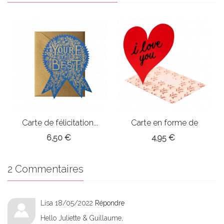
Carte de félicitation...
Carte en forme de
coeur
6,50 €
4,95 €
2 Commentaires
Lisa
18/05/2022
Répondre
Hello Juliette & Guillaume,