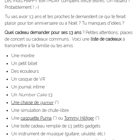
Les mots HAPPY BIRTHDAY comptent treize lettres. Un hasard ?
Probablement ! ;-)
Tu vas avoir 13 ans et tes proches te demandent ce qui te ferait
plaisir pour ton anniversaire ou à Noël ? Tu manques d'idées ?
Quel cadeau demander pour ses 13 ans
? Petites attentions, places
de concert ou cadeaux communs.. Voici une
liste de cadeaux
à
transmettre à ta famille ou tes amis.
Une montre
Un petit billet
Des écouteurs
Un casque de VR
Un journal intime
Un
Number Cake
13
Une chaise de
gamer
(*)
Une simulation de chute-libre
Une
casquette Puma
(*) ou
Tommy Hilfiger
(*)
Une boite cadeau remplie de 13 petits gadgets
Un instrument de musique (guitare, ukulélé, etc.)