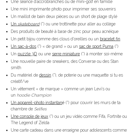
Une séance d’accrobranches ou de mini-golf en famille
Une mini imprimante photo pour imprimer ses souvenirs
Un maillot de bain deux pièces ou un short de plage stylé
Un
skateboard
(*) ou une trottinette pour aller au collège
Des produits de beauté à base de zinc pour peau acnéique
Un petit bijou comme des
clous d'oreilles
ou un
bracelet fin
Un sac-à-dos
(*) « de grand » ou un
sac de sport Puma
(*)
Un
puzzle 3D
ou une
serre miniature
(*) à monter soi-même
Une nouvelle paire de sneakers, des Converse ou des Stan
smith
Du matériel de
dessin
(*), de poterie ou une maquette si tu es
créatif/ve
Un vêtement « de marque » comme un jean Levi’s ou
un
hoodie Champion
Un appareil-photo instantan
é
(*) pour couvrir les murs de ta
chambre de
Selfies
Une console de jeux
(*) ou un jeu vidéo comme Fifa, Fortnite ou
The Legend of Zelda
Une carte cadeau dans une enseigne pour adolescents comme