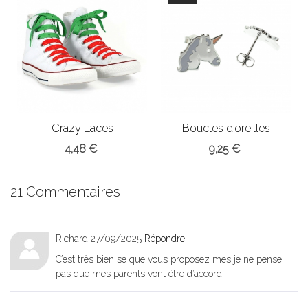
Crazy Laces
Boucles d'oreilles
Licorne
4,48 €
9,25 €
21 Commentaires
Richard
27/09/2025
Répondre
C’est très bien se que vous proposez mes je ne pense
pas que mes parents vont être d’accord