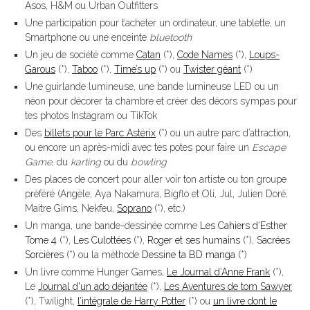
Asos, H&M ou Urban Outfitters
Une participation pour t’acheter un ordinateur, une tablette, un
Smartphone ou une enceinte
bluetooth
Un jeu de société comme
Catan
(*),
Code Names
(*),
Loups-
Garous
(*),
Taboo
(*),
Time’s up
(*) ou
Twister géant
(*)
Une guirlande lumineuse, une bande lumineuse LED ou un
néon pour décorer ta chambre et créer des décors sympas pour
tes photos Instagram ou TikTok
Des
billets pour le Parc Astérix
(*) ou un autre parc d’attraction,
ou encore un après-midi avec tes potes pour faire un
Escape
Game
, du
karting
ou du
bowling
Des places de concert pour aller voir ton artiste ou ton groupe
préféré (Angèle, Aya Nakamura, Bigflo et Oli, Jul, Julien Doré,
Maitre Gims, Nekfeu,
Soprano
(*), etc.)
Un manga, une bande-dessinée comme
Les Cahiers d’Esther
Tome 4
(*),
Les Culottées
(*),
Roger et ses humains
(*),
Sacrées
Sorcières
(*) ou la méthode
Dessine ta BD manga
(*)
Un livre comme Hunger Games,
Le Journal d’Anne Frank
(*),
Le
Journal d'un ado déjantée
(*),
Les Aventures de tom Sawyer
(*), Twilight,
l’
intégrale de Harry Potter
(*) ou
un livre dont le