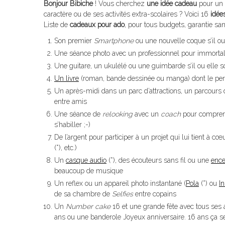
Bonjour Bibiche
! Vous cherchez
une idée cadeau
pour un 
caractère ou de ses activités extra-scolaires ? Voici 16
idée
Liste de
cadeaux pour ado
, pour tous budgets, garantie san
Son premier
Smartphone
ou une nouvelle coque s’il ou
Une séance photo avec un professionnel pour immortali
Une guitare, un ukulélé ou une guimbarde s’il ou elle 
Un livre
(roman, bande dessinée ou manga) dont le perso
Un après-midi dans un parc d’attractions, un parcours
entre amis
Une séance de
relooking
avec un
coach
pour comprend
s’habiller ;-)
De l’argent pour participer à un projet qui lui tient à c
(*), etc.)
Un
casque audio
(*), des écouteurs sans fil ou une
ence
beaucoup de musique
Un reflex ou un appareil photo instantané (
Pola
(*) ou
In
de sa chambre de
Selfies
entre copains
Un
Number cake
16 et une grande fête avec tous se
ans ou une banderole Joyeux anniversaire. 16 ans ça se 