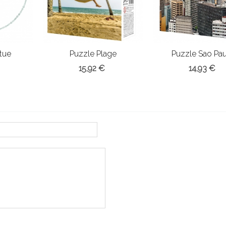
tue
Puzzle Plage
Puzzle Sao Pa
paradisiaque
15,92 €
14,93 €