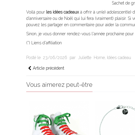
Sachet de gr
Voilà pour
les idées cadeaux
à offrir à un(e) adolescent(e)
d’anniversaire ou de Noël qui lui fera (vraiment) plaisir. Si
pouvez les partager en commentaire pour aider la communa
Sinon, je vous donner rendez-vous l'année prochaine pour 
(*) Liens d'affiliation
Posté le
23/06/2026
par
Juliette
Home
,
Idées cadeau
Article précédent
Vous aimerez peut-être