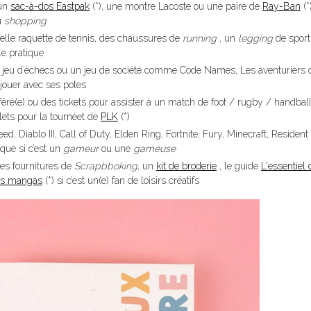
 un
sac-à-dos Eastpak
(*), une montre Lacoste ou une paire de
Ray-Ban
(*)
au
shopping
velle raquette de tennis, des chaussures de
running
, un
legging
de sport
lle pratique
n jeu d’échecs ou un jeu de société comme Code Names, Les aventuriers d
jouer avec ses potes
féré(e) ou des tickets pour assister à un match de foot / rugby / handball,
lets pour la tournéet de
PLK
(*)
d, Diablo III, Call of Duty, Elden Ring, Fortnite, Fury, Minecraft, Resident 
que si c’est un
gameur
ou une
gameuse
des fournitures de
Scrapbboking
, un
kit de broderie
, le guide
L'essentiel 
des mangas
(*) si c’est un(e) fan de loisirs créatifs