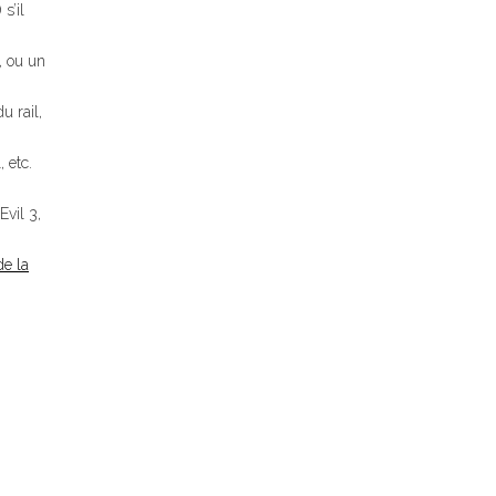
 s’il
, ou un
u rail,
 etc.
Evil 3,
de la