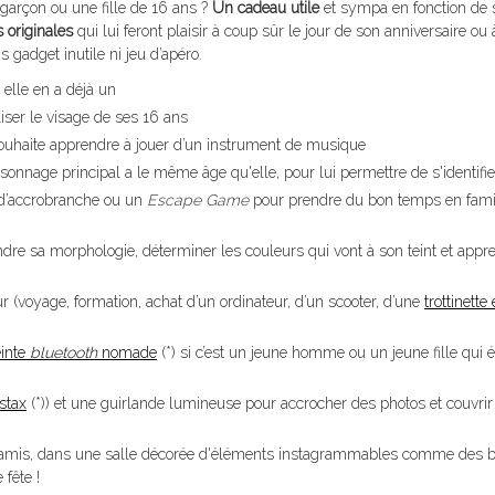
garçon ou une fille de 16 ans ?
Un cadeau utile
et sympa en fonction de 
s originales
qui lui feront plaisir à coup sûr le jour de son anniversaire ou 
s gadget inutile ni jeu d’apéro.
 elle en a déjà un
ser le visage de ses 16 ans
souhaite apprendre à jouer d’un instrument de musique
nnage principal a le même âge qu'elle, pour lui permettre de s'identifie
 d’accrobranche ou un
Escape Game
pour prendre du bon temps en fami
re sa morphologie, déterminer les couleurs qui vont à son teint et appr
œur (voyage, formation, achat d’un ordinateur, d’un scooter, d’une
trottinette
inte
bluetooth
nomade
(*) si c’est un jeune homme ou un jeune fille qui 
stax
(*)) et une guirlande lumineuse pour accrocher des photos et couvri
s amis, dans une salle décorée d'éléments instagrammables comme des b
fête !