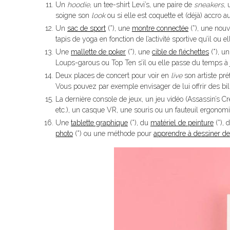
Un
hoodie
, un tee-shirt Levi’s, une paire de
sneakers
,
soigne son
look
ou si elle est coquette et (déjà) accro 
Un
sac de sport
(*), une
montre connectée
(*), une nou
tapis de yoga en fonction de l’activité sportive qu’il ou e
Une
mallette de poker
(*), une
cible de fléchettes
(*), u
Loups-garous ou Top Ten s’il ou elle passe du temps à 
Deux places de concert pour voir en
live
son artiste pré
Vous pouvez par exemple envisager de lui offrir des bil
La dernière console de jeux, un jeu vidéo (Assassin’s Cree
etc.), un casque VR, une souris ou un fauteuil ergonomi
Une
tablette graphique
(*), du
matériel de peinture
(*), 
photo
(*) ou une méthode pour
apprendre à dessiner 