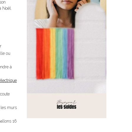
son
à Noël.
r
lle ou
endre à
 électrique
écoute
r les murs
allons 16