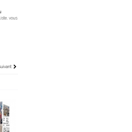
u
iste, vous
suivant