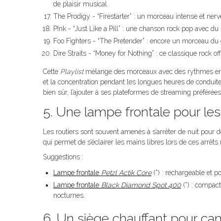
de plaisir musical.
The Prodigy - “Firestarter” : un morceau intense et nerv
P!nk - “Just Like a Pill” : une chanson rock pop avec d
Foo Fighters - “The Pretender” : encore un morceau du g
Dire Straits - “Money for Nothing” : ce classique rock 
Cette
Playlist
mélange des morceaux avec des rythmes entra
et la concentration pendant les longues heures de conduite. 
bien sûr, l’ajouter à ses plateformes de streaming préfér
5. Une lampe frontale pour les 
Les routiers sont souvent amenés à s’arrêter de nuit pour 
qui permet de s’éclairer les mains libres lors de ces arrêts
Suggestions :
Lampe frontale
Petzl Actik Core
(*) : rechargeable et p
Lampe frontale
Black Diamond Spot 400
(*) : compact
nocturnes.
6. Un siège chauffant pour ca