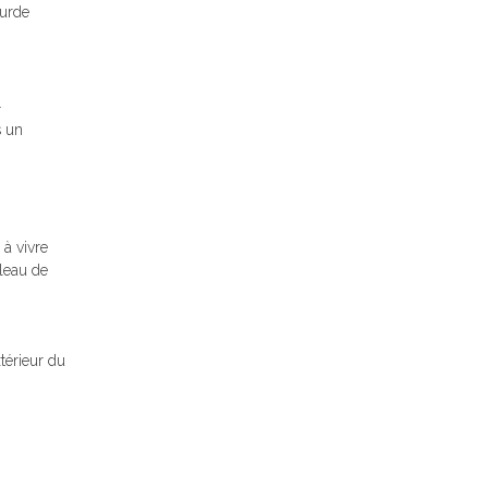
ourde
.
s un
à vivre
bleau de
xtérieur du