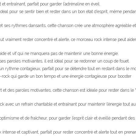
et entraînant, parfait pour garder l’adrénaline en éveil.
idéal pour se sentir bien et rester dans un bon état d’esprit, même pendan
 et ses rythmes dansants, cette chanson crée une atmosphère agréable et
ut vraiment rester concentré et alerte, ce morceau rock intense peut aider
apide et vif qui ne manquera pas de maintenir une bonne énergie.
es paroles motivantes, il est idéal pour se redonner un coup de fouet.
 un rythme contagieux, parfait pour se détendre tout en restant dans le 
y-rock qui garde un bon tempo et une énergie contagieuse pour booster
rt et des paroles motivantes, cette chanson est idéale pour rester dans le
ock avec un refrain chantable et entraînant pour maintenir l’énergie tout a
timisme et de fraîcheur, pour garder l’esprit clair et éveillé pendant des
ntense et captivant, parfait pour rester concentré et alerte tout en pren