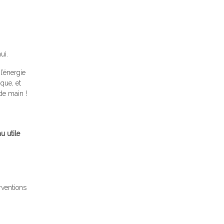
ui.
’énergie
ique, et
 de main !
u utile
rventions