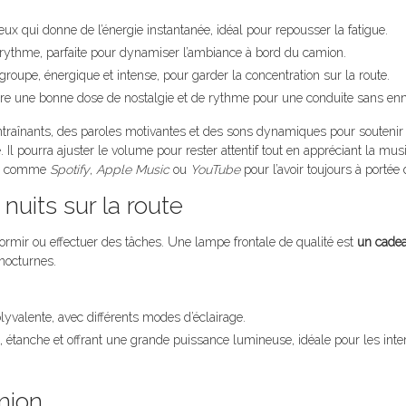
eux qui donne de l’énergie instantanée, idéal pour repousser la fatigue.
u rythme, parfaite pour dynamiser l’ambiance à bord du camion.
roupe, énergique et intense, pour garder la concentration sur la route.
offre une bonne dose de nostalgie et de rythme pour une conduite sans enn
înants, des paroles motivantes et des sons dynamiques pour soutenir l
Il pourra ajuster le volume pour rester attentif tout en appréciant la mus
ées comme
Spotify
,
Apple Music
ou
YouTube
pour l’avoir toujours à portée
nuits sur la route
dormir ou effectuer des tâches. Une lampe frontale de qualité est
un cadea
 nocturnes.
olyvalente, avec différents modes d’éclairage.
, étanche et offrant une grande puissance lumineuse, idéale pour les inte
mion