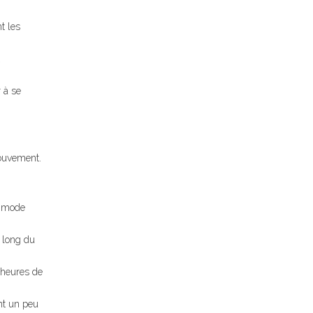
t les
 à se
mouvement.
 “mode
u long du
 heures de
ant un peu