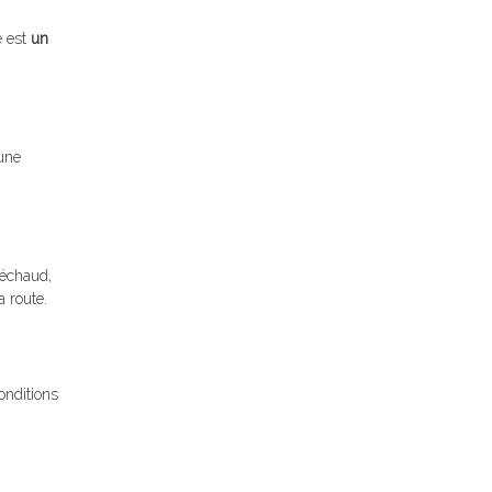
e est
un
une
réchaud,
a route.
onditions