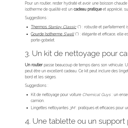
Pour un routier, rester hydraté et avoir une boisson chaud
isotherme de qualité est un
cadeau pratique
et apprécié, su
Suggestions :
Thermos
Stanley Classic
(*) : robuste et parfaitement 
Gourde Isotherme
S’well
(*) : élégante et efficace, elle
porte-gobelet.
3. Un kit de nettoyage pour c
Un routier
passe beaucoup de temps dans son véhicule. Un 
peut être un excellent cadeau. Ce kit peut inclure des linge
bord et les sièges.
Suggestions :
Kit de nettoyage pour voiture
Chemical Guys
: un ensem
camion.
Lingettes nettoyantes
3M
: pratiques et efficaces pour u
4. Une tablette ou un support