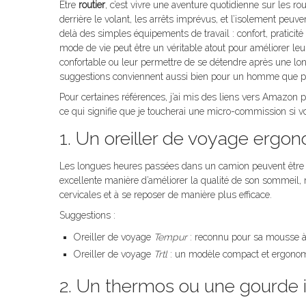
Être
routier
, c’est vivre une aventure quotidienne sur les ro
derrière le volant, les arrêts imprévus, et l’isolement peuven
delà des simples équipements de travail : confort, praticité 
mode de vie peut être un véritable atout pour améliorer leu
confortable ou leur permettre de se détendre après une lon
suggestions conviennent aussi bien pour un homme que 
Pour certaines références, j’ai mis des liens vers Amazon pou
ce qui signifie que je toucherai une micro-commission si 
1. Un oreiller de voyage ergo
Les longues heures passées dans un camion peuvent être é
excellente manière d’améliorer la qualité de son sommeil, m
cervicales et à se reposer de manière plus efficace.
Suggestions :
Oreiller de voyage
Tempur
: reconnu pour sa mousse à m
Oreiller de voyage
Trtl
: un modèle compact et ergonomiq
2. Un thermos ou une gourde 