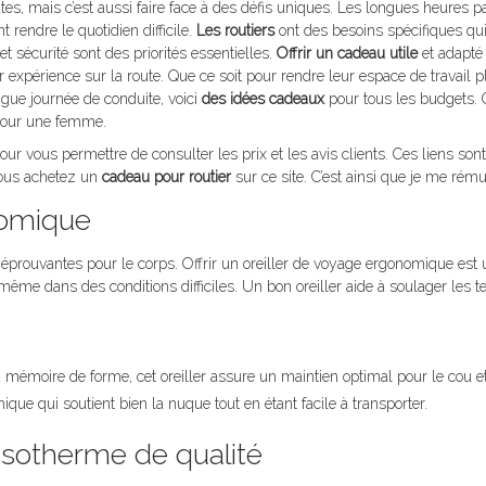
utes, mais c’est aussi faire face à des défis uniques. Les longues heures 
t rendre le quotidien difficile.
Les routiers
ont des besoins spécifiques qui
et sécurité sont des priorités essentielles.
Offrir un cadeau utile
et adapté 
r expérience sur la route. Que ce soit pour rendre leur espace de travail p
gue journée de conduite, voici
des idées cadeaux
pour tous les budgets. 
pour une femme.
r vous permettre de consulter les prix et les avis clients. Ces liens sont a
vous achetez un
cadeau pour routier
sur ce site. C’est ainsi que je me rém
nomique
prouvantes pour le corps. Offrir un oreiller de voyage ergonomique est 
ême dans des conditions difficiles. Un bon oreiller aide à soulager les t
émoire de forme, cet oreiller assure un maintien optimal pour le cou et 
ue qui soutient bien la nuque tout en étant facile à transporter.
isotherme de qualité