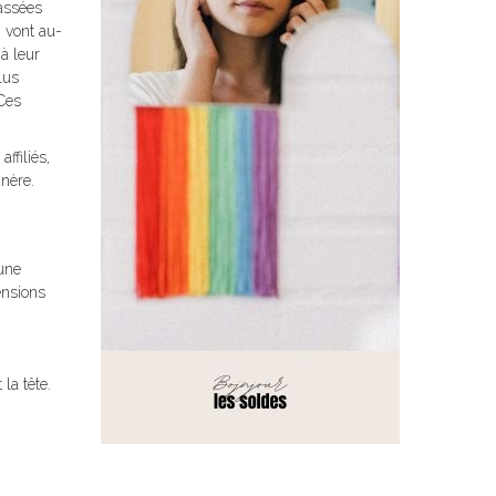
passées
 vont au-
à leur
lus
Ces
ffiliés,
unère.
une
ensions
la tête.