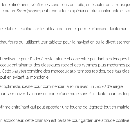
r leurs itinéraires, vérifier les conditions de trafic, ou écouter de la musi
ette ou un
Smartphone
peut rendre leur expérience plus confortable et sé
 et stable, il se fixe sur le tableau de bord et permet d’accéder facilement
hauffeurs qui utilisent leur tablette pour la navigation ou le divertissement
motivante pour l’aider à rester alerte et concentré pendant ses longues 
rceaux entraînants, des classiques rock et des rythmes plus modernes p
. Cette
Playlist
combine des morceaux aux tempos rapides, des
hits
clas
out en évitant la monotonie.
et optimiste, idéale pour commencer la route avec un
boost
d’énergie.
our se motiver. La chanson parle d’une route sans fin, idéale pour les lo
ythme entraînant qui peut apporter une touche de légèreté tout en maint
n accrocheur, cette chanson est parfaite pour garder une attitude positive 