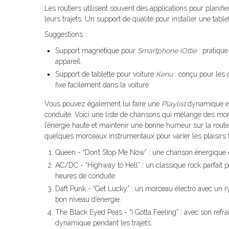
Les routiers utilisent souvent des applications pour planifie
leurs trajets. Un support de qualité pour installer une tabl
Suggestions :
Support magnétique pour
Smartphone iOttie
: pratique
appareil.
Support de tablette pour voiture
Kenu
: conçu pour les c
fixe facilement dans la voiture.
Vous pouvez également lui faire une
Playlist
dynamique et 
conduite. Voici une liste de chansons qui mélange des mo
l’énergie haute et maintenir une bonne humeur sur la route
quelques morceaux instrumentaux pour varier les plaisirs t
Queen - “Don’t Stop Me Now” : une chanson énergique 
AC/DC - “Highway to Hell” : un classique rock parfait p
heures de conduite.
Daft Punk - “Get Lucky” : un morceau électro avec un r
bon niveau d’énergie.
The Black Eyed Peas - “I Gotta Feeling” : avec son refrai
dynamique pendant les trajets.