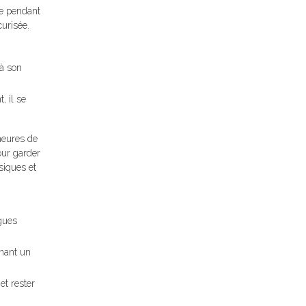
que pendant
curisée.
 à son
, il se
heures de
our garder
siques et
ngues
enant un
et rester