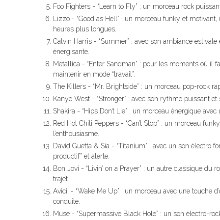
Foo Fighters - “Learn to Fly” : un morceau rock puissant 
Lizzo - “Good as Hell” : un morceau funky et motivant, 
heures plus longues.
Calvin Harris - “Summer” : avec son ambiance estivale
énergisante.
Metallica - “Enter Sandman” : pour les moments où il fa
maintenir en mode “travail”.
The Killers - “Mr. Brightside” : un morceau pop-rock r
Kanye West - “Stronger” : avec son rythme puissant et s
Shakira - “Hips Don’t Lie” : un morceau énergique avec
Red Hot Chili Peppers - “Can’t Stop” : un morceau funk
l’enthousiasme.
David Guetta & Sia - “Titanium” : avec un son électro fo
productif” et alerte.
Bon Jovi - “Livin’ on a Prayer” : un autre classique du r
trajet.
Avicii - “Wake Me Up” : un morceau avec une touche d’op
conduite.
Muse - “Supermassive Black Hole” : un son électro-rock i