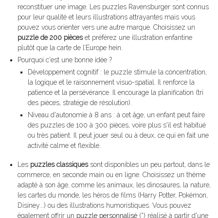
reconstituer une image. Les puzzles Ravensburger sont connus
pour leur qualité et leurs illustrations attrayantes mais vous
pouvez vous orienter vers une autre marque. Choisissez un
puzzle de 200 pièces
et préférez une illustration enfantine
plutôt que la carte de l’Europe hein.
Pourquoi c'est une bonne idée ?
Développement cognitif : le puzzle stimule la concentration,
la logique et le raisonnement visuo-spatial. Il renforce la
patience et la persévérance. Il encourage la planification (tri
des pièces, stratégie de résolution).
Niveau d'autonomie à 8 ans : à cet âge, un enfant peut faire
des puzzles de 100 à 300 pièces, voire plus s'il est habitué
ou très patient. Il peut jouer seul ou à deux, ce qui en fait une
activité calme et flexible.
Les
puzzles classiques
sont disponibles un peu partout, dans le
commerce, en seconde main ou en ligne. Choisissez un thème
adapté à son âge, comme les animaux, les dinosaures, la nature,
les cartes du monde, les héros de films (Harry Potter, Pokémon,
Disiney...) ou des illustrations humoristiques. Vous pouvez
également offrir un
puzzle personnalisé
(*) réalisé à partir d'une