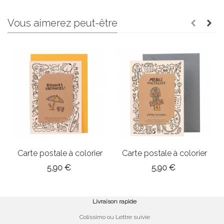
Vous aimerez peut-être
Carte postale à colorier
Carte postale à colorier
"Bonnes...
"Merci...
5,90 €
5,90 €
Livraison rapide
Colissimo ou Lettre suivie