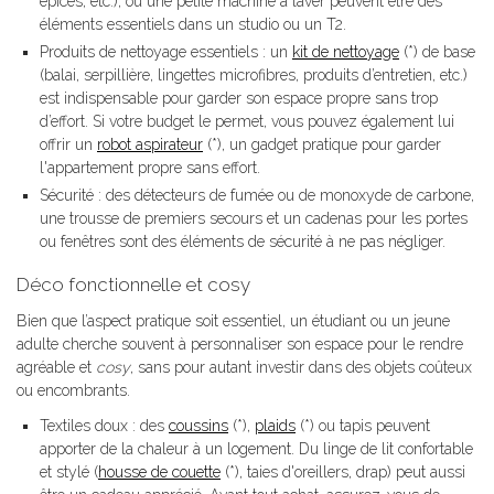
épices, etc.), ou une petite machine à laver peuvent être des
éléments essentiels dans un studio ou un T2.
Produits de nettoyage essentiels : un
kit de nettoyage
(*) de base
(balai, serpillière, lingettes microfibres, produits d’entretien, etc.)
est indispensable pour garder son espace propre sans trop
d’effort. Si votre budget le permet, vous pouvez également lui
offrir un
robot aspirateur
(*), un gadget pratique pour garder
l'appartement propre sans effort.
Sécurité : des détecteurs de fumée ou de monoxyde de carbone,
une trousse de premiers secours et un cadenas pour les portes
ou fenêtres sont des éléments de sécurité à ne pas négliger.
Déco fonctionnelle et cosy
Bien que l’aspect pratique soit essentiel, un étudiant ou un jeune
adulte cherche souvent à personnaliser son espace pour le rendre
agréable et
cosy
, sans pour autant investir dans des objets coûteux
ou encombrants.
Textiles doux : des
coussins
(*),
plaids
(*) ou tapis peuvent
apporter de la chaleur à un logement. Du linge de lit confortable
et stylé (
housse de couette
(*), taies d'oreillers, drap) peut aussi