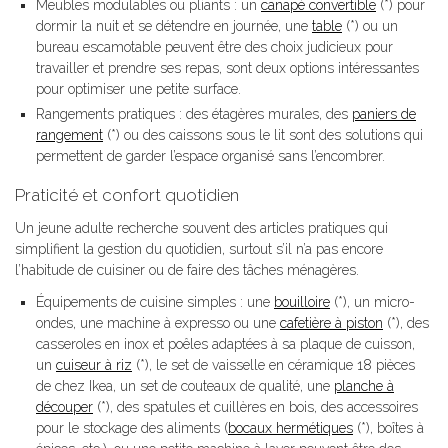
Meubles modulables ou pliants : un
canapé convertible
(*) pour
dormir la nuit et se détendre en journée, une
table
(*) ou un
bureau escamotable peuvent être des choix judicieux pour
travailler et prendre ses repas, sont deux options intéressantes
pour optimiser une petite surface.
Rangements pratiques : des étagères murales, des
paniers de
rangement
(*) ou des caissons sous le lit sont des solutions qui
permettent de garder l’espace organisé sans l’encombrer.
Praticité et confort quotidien
Un jeune adulte recherche souvent des articles pratiques qui
simplifient la gestion du quotidien, surtout s’il n’a pas encore
l’habitude de cuisiner ou de faire des tâches ménagères.
Équipements de cuisine simples : une
bouilloire
(*), un micro-
ondes, une machine à expresso ou une
cafetière à piston
(*), des
casseroles en inox et poêles adaptées à sa plaque de cuisson,
un
cuiseur à riz
(*), le set de vaisselle en céramique 18 pièces
de chez Ikea, un set de couteaux de qualité, une
planche à
découper
(*), des spatules et cuillères en bois, des accessoires
pour le stockage des aliments (
bocaux hermétiques
(*), boîtes à