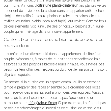
accueillante. La décoration reflète leur style et leur personnalité
commune. A moins d’
offrir une plante d’intérieur
(les plantes vertes
apportent de la vie et de la couleur dans un appartement), le choix
d’objets décoratifs (tableaux, photos, miroirs, luminaires, etc.) ou
textiles (coussins, plaids, rideaux et tapis) leur revient. Compte tenu
de ces éléments, voici une liste des principaux besoins d’un jeune
couple qui emménage dans un nouvel appartement :
Confort, bien-être et cuisine bien équipée pour des
repas à deux
Le confort est un élément clé dans un appartement destiné à un
couple. Néanmoins, à moins de leur offrir des serviettes de bain
assorties ou des peignoirs brodés à leurs initiales, vous n’avez pas
besoin de leur offrir des meubles ou du linge de maison car ils sont
déjà bien équipés.
De même, si la cuisine est un espace central, où ils passeront du
temps à préparer des repas ensemble ou à organiser des repas
pour recevoir des amis, ils sont a priori déjà bien équipés. Aussi, à
moins qu’ils aient exprimé un besoin spécifique, comme un
barbecue ou un
réfrigérateur Smeg
(*) par exemple, ils n’auront pas
besoin d’électroménager, d’ustensiles de cuisine, de vaisselle ou