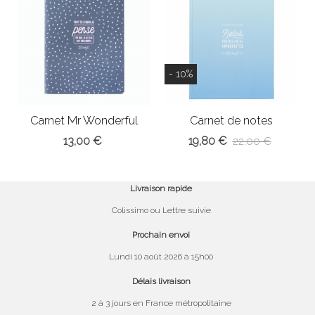
- 10%
Carnet Mr Wonderful
Carnet de notes
parfaitement...
13,00 €
19,80 €
22,00 €
Livraison rapide
Colissimo ou Lettre suivie
Prochain envoi
Lundi 10 août 2026 à 15h00
Délais livraison
2 à 3 jours en France métropolitaine