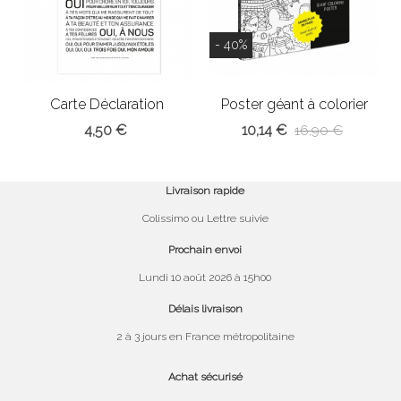
- 40%
Carte Déclaration
Poster géant à colorier
d'amour
Paris
4,50 €
10,14 €
16,90 €
Livraison rapide
Colissimo ou Lettre suivie
Prochain envoi
Lundi 10 août 2026 à 15h00
Délais livraison
2 à 3 jours en France métropolitaine
Achat sécurisé