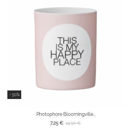
- 50%
Photophore Bloomingville...
7,25 €
14,50 €