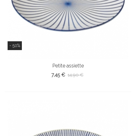
- 50%
Petite assiette
7,45 €
14,90 €