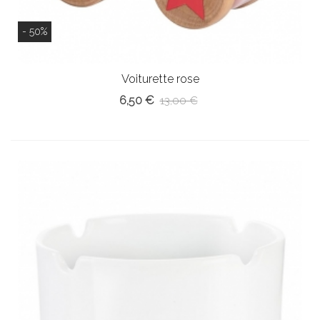
- 50%
Voiturette rose
6,50 €
13,00 €