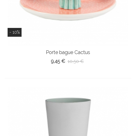
- 10%
Porte bague Cactus
9,45 €
10,50 €