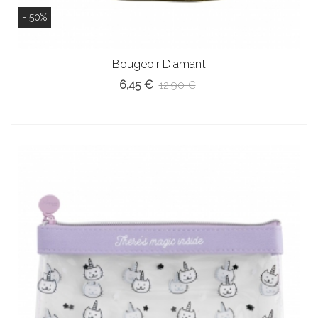
- 50%
Bougeoir Diamant
6,45 €
12,90 €