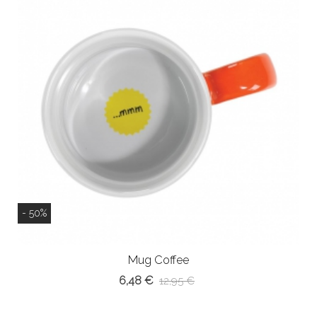
- 50%
Mug Coffee
6,48 €
12,95 €