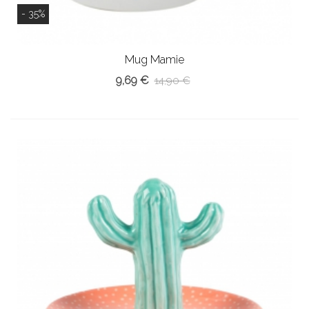
- 35%
Mug Mamie
9,69 €
14,90 €