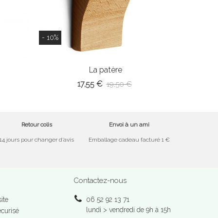
- 10%
La patère
17,55 €
19,50 €
Retour colis
Envoi à un ami
14 jours pour changer d’avis
Emballage cadeau facturé 1 €
Contactez-nous
ite
06 52 92 13 71
lundi > vendredi de 9h à 15h
curisé