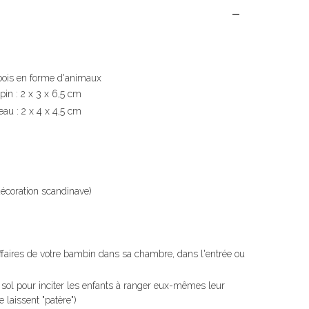
bois en forme d'animaux
pin : 2 x 3 x 6,5 cm
eau : 2 x 4 x 4,5 cm
écoration scandinave)
affaires de votre bambin dans sa chambre, dans l'entrée ou
u sol pour inciter les enfants à ranger eux-mêmes leur
e laissent "patère")