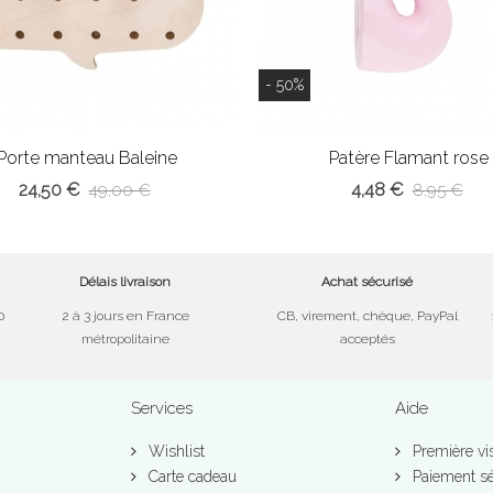
- 50%
Porte manteau Baleine
Patère Flamant rose
24,50 €
4,48 €
49,00 €
8,95 €
Délais livraison
Achat sécurisé
0
2 à 3 jours en France
CB, virement, chèque, PayPal
métropolitaine
acceptés
Services
Aide
Wishlist
Première vis
Carte cadeau
Paiement sé