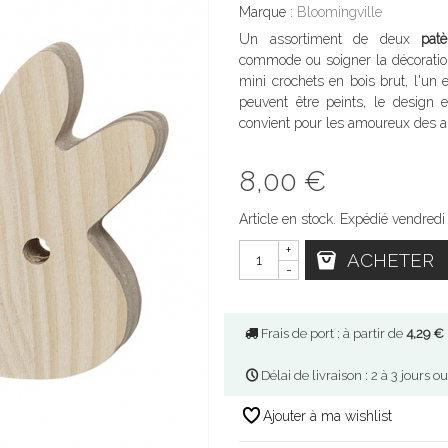
Marque :
Bloomingville
Un assortiment de deux
pat
commode ou soigner la décorati
mini crochets en bois brut, l'un e
peuvent être peints, le design 
convient pour les amoureux des 
8,00 €
Article en stock. Expédié vendredi
+
ACHETER
-
Frais de port : à partir de
4,29 €
Délai de livraison : 2 à 3 jours o
Ajouter à ma wishlist