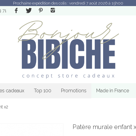
Prochaine expédition des colis : vendredi 7 août 2026 à 15h00
3 71
les cadeaux
Top 100
Promotions
Made in France
nt x2
Patère murale enfant 