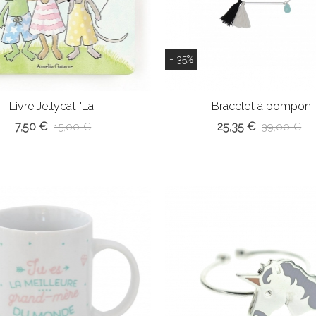
- 35%
Livre Jellycat "La...
Bracelet à pompon
7,50 €
25,35 €
15,00 €
39,00 €