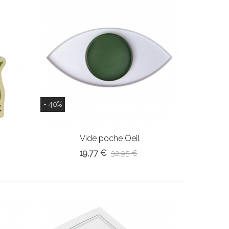
- 40%
o
Vide poche Oeil
19,77 €
32,95 €