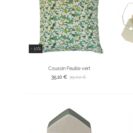
- 10%
Coussin Feuille vert
35,10 €
39,00 €