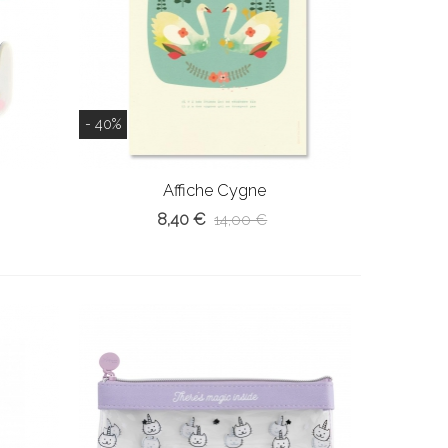
- 40%
Affiche Cygne
8,40 €
14,00 €