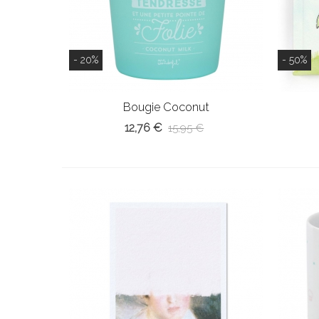
- 20%
- 50%
Bougie Coconut
12,76 €
15,95 €