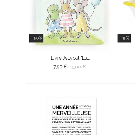
- 50%
- 15%
Livre Jellycat "La...
7,50 €
15,00 €