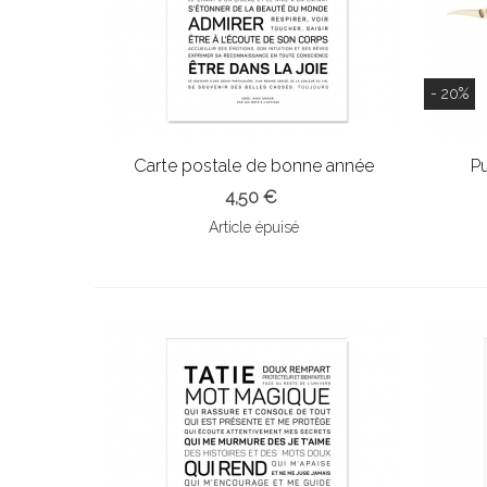
- 20%
Carte postale de bonne année
P
4,50 €
Article épuisé