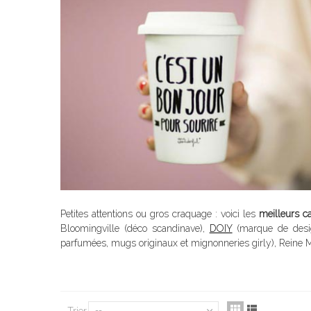
Petites attentions ou gros craquage : voici les
meilleurs c
Bloomingville (déco scandinave),
DOIY
(marque de design
parfumées, mugs originaux et mignonneries girly), Reine M
Trier
--