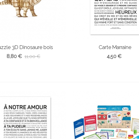
uzzle 3D Dinosaure bois
Carte Marraine
8,80 €
4,50 €
11,00 €