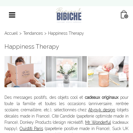
0
Accueil
>
Tendances
>
Happiness Therapy
Happiness Therapy
Des messages positifs, des objets cool et
cadeaux originaux
pour
toute la famille et toutes les occasions (anniversaire, rentrée
scolaire, crémaillère, etc.), sélectionnés chez
Atypyk design
(objets
décalés
made in France
), Cité Candide (papeterie optimiste
made in
France
), Donkey Products (design récréatif),
Mr Wonderful
(cadeaux
happy
),
Ouistiti Paris
(papeterie positive
made in France
), Suck UK