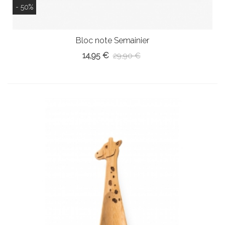
- 50%
Bloc note Semainier
14,95 €
29,90 €